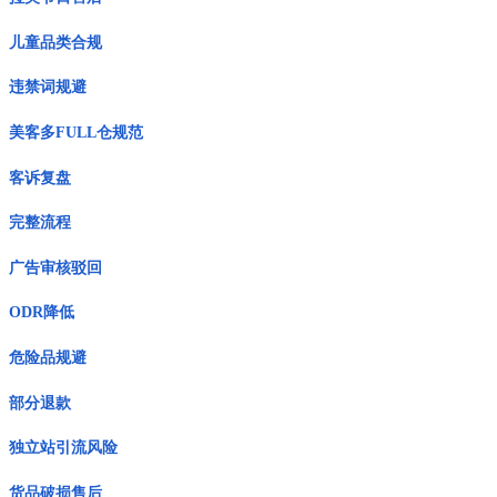
儿童品类合规
违禁词规避
美客多FULL仓规范
客诉复盘
完整流程
广告审核驳回
ODR降低
危险品规避
部分退款
独立站引流风险
货品破损售后