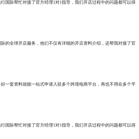
结行国际帮忙对接了官方经理1对1指导，我们开店过程中的问题都可以得
行国际的全球开店服务，他们不仅有详细的开店资料介绍，还帮我对接了官
，备好一套资料就能一站式申请入驻多个跨境电商平台，再也不用在多个平
结行国际帮忙对接了官方经理1对1指导，我们开店过程中的问题都可以得