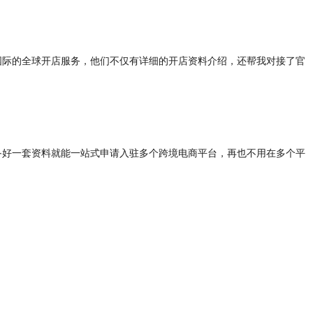
行国际的全球开店服务，他们不仅有详细的开店资料介绍，还帮我对接了官
，备好一套资料就能一站式申请入驻多个跨境电商平台，再也不用在多个平