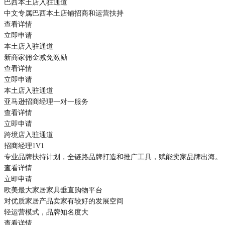
巴西本土店入驻通道
中文专属巴西本土店铺招商和运营扶持
查看详情
立即申请
本土店入驻通道
新商家佣金减免激励
查看详情
立即申请
本土店入驻通道
亚马逊招商经理一对一服务
查看详情
立即申请
跨境店入驻通道
招商经理1V1
专业品牌扶持计划，全链路品牌打造和推广工具，赋能卖家品牌出海。
查看详情
立即申请
欧美最大家居家具垂直购物平台
对优质家居产品卖家有较好的发展空间
轻运营模式，品牌知名度大
查看详情