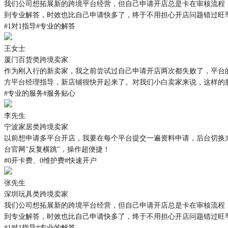
我们公司想拓展新的跨境平台经营，但自己申请开店总是卡在审核流程，反
到专业解答，时效也比自己申请快多了，终于不用担心开店问题错过旺
#1对1指导
#专业的解答
王女士
厦门百货类跨境卖家
作为刚入行的新卖家，我之前尝试过自己申请开店两次都失败了，平台的
方平台经理指导，新店铺很快开起来了。对我们小白卖家来说，这样的
#专业的服务
#服务贴心
李先生
宁波家居类跨境卖家
以前想申请多平台开店，我要在每个平台提交一遍资料申请，后台切换来
台官网"反复横跳"，操作超便捷！
#0开卡费、0维护费
#快速开户
张先生
深圳玩具类跨境卖家
我们公司想拓展新的跨境平台经营，但自己申请开店总是卡在审核流程，反
到专业解答，时效也比自己申请快多了，终于不用担心开店问题错过旺
#1对1指导
#专业的解答