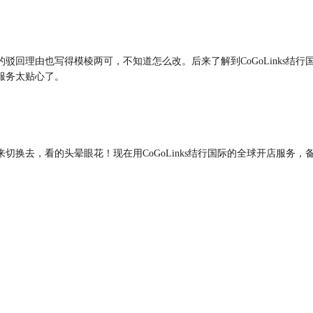
驳回理由也写得模棱两可，不知道怎么改。后来了解到CoGoLinks结
服务太贴心了。
切换去，看的头晕眼花！现在用CoGoLinks结行国际的全球开店服务