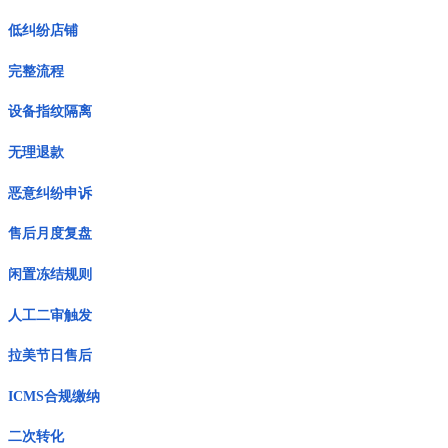
低纠纷店铺
完整流程
设备指纹隔离
无理退款
恶意纠纷申诉
售后月度复盘
闲置冻结规则
人工二审触发
拉美节日售后
ICMS合规缴纳
二次转化