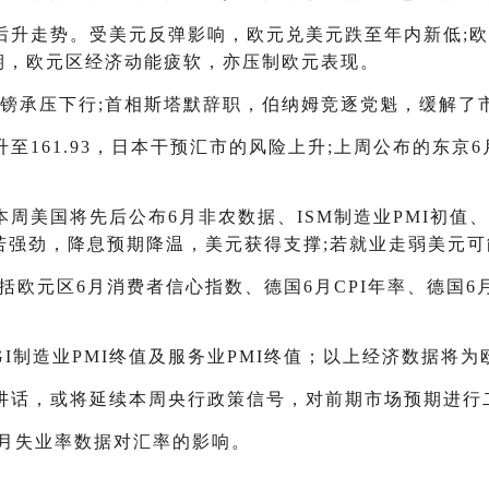
后升走势。受美元反弹影响，欧元兑美元跌至年内新低;欧
预期，欧元区经济动能疲软，亦压制欧元表现。
英镑承压下行;首相斯塔默辞职，伯纳姆竞逐党魁，缓解了
161.93，日本干预汇市的风险上升;上周公布的东京6
美国将先后公布6月非农数据、ISM制造业PMI初值、
若强劲，降息预期降温，美元获得支撑;若就业走弱美元
欧元区6月消费者信心指数、德国6月CPI年率、德国6月
GI制造业PMI终值及服务业PMI终值；以上经济数据将
讲话，或将延续本周央行政策信号，对前期市场预期进行
5月失业率数据对汇率的影响。