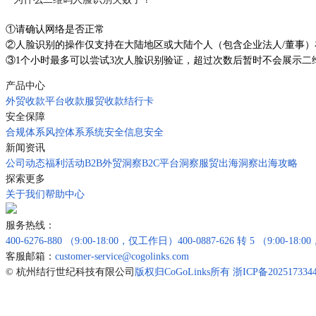
①请确认网络是否正常
②人脸识别的操作仅支持在大陆地区或大陆个人（包含企业法人/董事）
③1个小时最多可以尝试3次人脸识别验证，超过次数后暂时不会展示二
产品中心
外贸收款
平台收款
服贸收款
结行卡
安全保障
合规体系
风控体系
系统安全
信息安全
新闻资讯
公司动态
福利活动
B2B外贸洞察
B2C平台洞察
服贸出海洞察
出海攻略
探索更多
关于我们
帮助中心
服务热线：
400-6276-880
（9:00-18:00，仅工作日）
400-0887-626 转 5
（9:00-18
客服邮箱：
customer-service@cogolinks.com
© 杭州结行世纪科技有限公司
版权归CoGoLinks所有 浙ICP备202517334