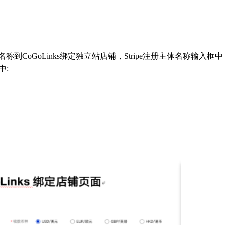
称到CoGoLinks绑定独立站店铺，Stripe注册主体名称输
中: