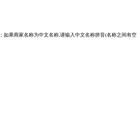
入框中；如果商家名称为中文名称,请输入中文名称拼音(名称之间有空