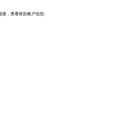
】链接，查看收款账户信息: