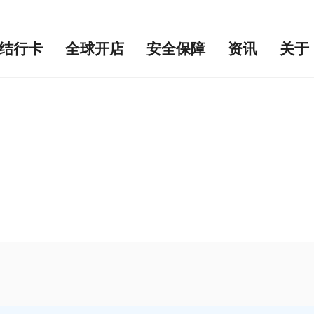
结行卡
全球开店
安全保障
资讯
关于