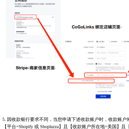
5. 因收款银行要求不同，当您申请下述收款账户时，收款账户
【平台=Shopify 或 Shoplazza】且【收款账户所在地=美国