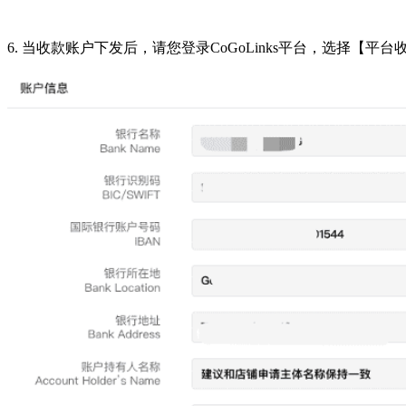
6. 当收款账户下发后，请您登录CoGoLinks平台，选择