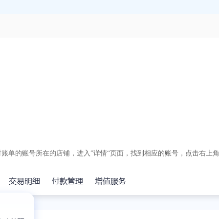
申请银行对账单的账号所在的店铺，进入”详情“页面，找到相应的账号，点击右