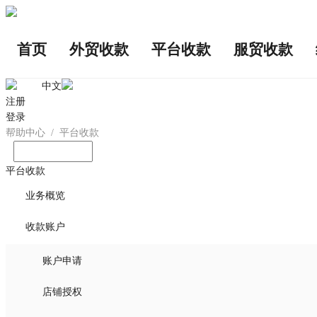
首页
外贸收款
平台收款
服贸收款
中文
注册
登录
帮助中心
/
平台收款
输入您想问的问题
平台收款
业务概览
收款账户
账户申请
店铺授权