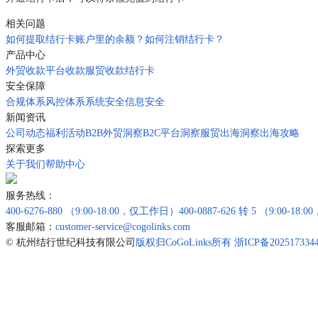
相关问题
如何提取结行卡账户里的余额？
如何注销结行卡？
产品中心
外贸收款
平台收款
服贸收款
结行卡
安全保障
合规体系
风控体系
系统安全
信息安全
新闻资讯
公司动态
福利活动
B2B外贸洞察
B2C平台洞察
服贸出海洞察
出海攻略
探索更多
关于我们
帮助中心
服务热线：
400-6276-880
（9:00-18:00，仅工作日）
400-0887-626 转 5
（9:00-18
客服邮箱：
customer-service@cogolinks.com
© 杭州结行世纪科技有限公司
版权归CoGoLinks所有 浙ICP备202517334