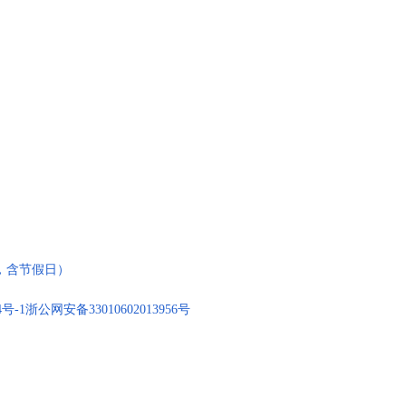
:00，含节假日）
4号-1
浙公网安备33010602013956号