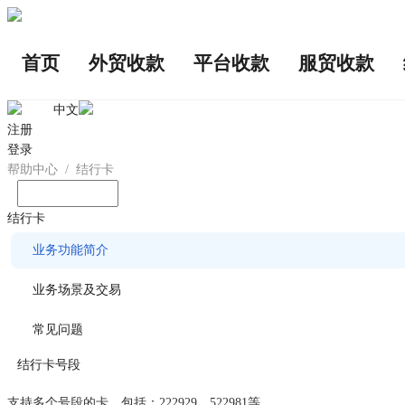
首页
外贸收款
平台收款
服贸收款
中文
注册
登录
帮助中心
/
结行卡
输入您想问的问题
结行卡
业务功能简介
业务场景及交易
常见问题
结行卡号段
支持多个号段的卡，包括：222929、522981等