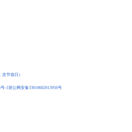
:00，含节假日）
4号-1
浙公网安备33010602013956号