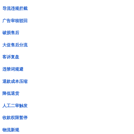
导流违规拦截
广告审核驳回
破损售后
大促售后分流
客诉复盘
违禁词规避
退款成本压缩
降低退货
人工二审触发
收款权限暂停
物流新规