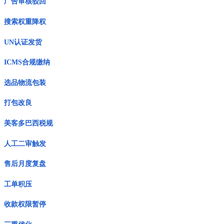
广告审核驳回
搜索权重降权
UN认证发货
ICMS合规缴纳
选品物流包装
打包改良
美客多巴西税规
人工二审触发
售后月度复盘
工单积压
收款权限暂停