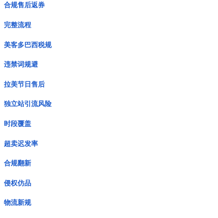
合规售后返券
完整流程
美客多巴西税规
违禁词规避
拉美节日售后
独立站引流风险
时段覆盖
超卖迟发率
合规翻新
侵权仿品
物流新规