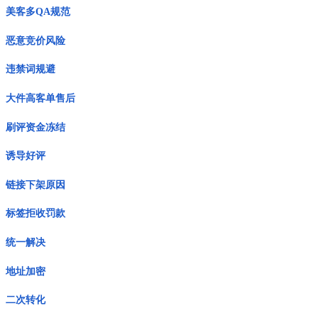
美客多QA规范
恶意竞价风险
违禁词规避
大件高客单售后
刷评资金冻结
诱导好评
链接下架原因
标签拒收罚款
统一解决
地址加密
二次转化