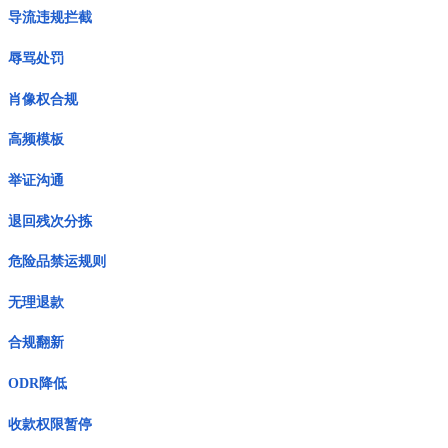
导流违规拦截
辱骂处罚
肖像权合规
高频模板
举证沟通
退回残次分拣
危险品禁运规则
无理退款
合规翻新
ODR降低
收款权限暂停