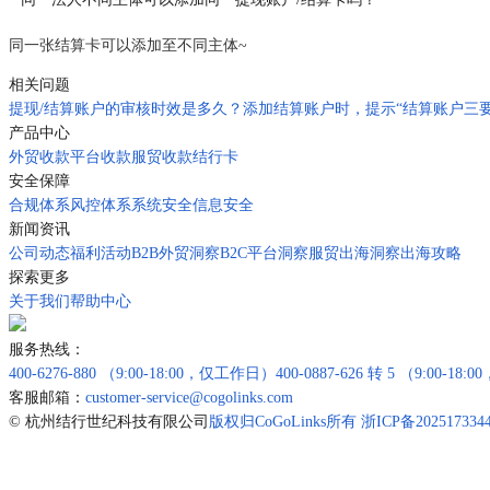
同一张结算卡可以添加至不同主体~
相关问题
提现/结算账户的审核时效是多久？
添加结算账户时，提示“结算账户三
产品中心
外贸收款
平台收款
服贸收款
结行卡
安全保障
合规体系
风控体系
系统安全
信息安全
新闻资讯
公司动态
福利活动
B2B外贸洞察
B2C平台洞察
服贸出海洞察
出海攻略
探索更多
关于我们
帮助中心
服务热线：
400-6276-880
（9:00-18:00，仅工作日）
400-0887-626 转 5
（9:00-18
客服邮箱：
customer-service@cogolinks.com
© 杭州结行世纪科技有限公司
版权归CoGoLinks所有 浙ICP备202517334