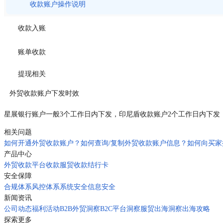
收款账户操作说明
收款入账
账单收款
提现相关
外贸收款账户下发时效
星展银行账户一般3个工作日内下发，印尼盾收款账户2个工作日内下发
相关问题
如何开通外贸收款账户？
如何查询/复制外贸收款账户信息？
如何向买家
产品中心
外贸收款
平台收款
服贸收款
结行卡
安全保障
合规体系
风控体系
系统安全
信息安全
新闻资讯
公司动态
福利活动
B2B外贸洞察
B2C平台洞察
服贸出海洞察
出海攻略
探索更多